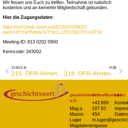
Wir freuen uns Euch zu treffen, Teilnahme ist natürlich
kostenlos und an keinerlei Mitgliedschaft gebunden.
Hier die Zugangsdaten:
https://us02web.zoom.us/j/81302020900?
pwd=UEtYaHNpbkJVTHp1LzZ0U082THcxQT09
Meeting-ID: 813 0202 0900
Kenncode: 343002
ZURÜCK
VOR
215. ÖFR-Ahnenforschungs-Café über Zoom
218. ÖFR-Ahnenforschungs-Café über Zoom
geschichtswert
Schnellkontakt
Links
e.U.
+43 699
Kontak
Mag.a
107 83
Impre
Marion
454
Daten
Luger
m.luger@geschich
Magdalenengasse