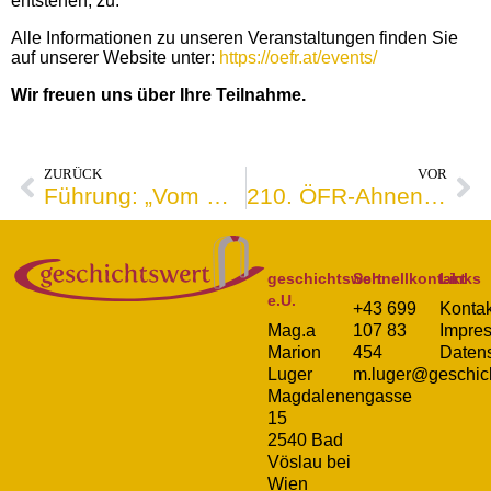
entstehen, zu.
Alle Informationen zu unseren Veranstaltungen finden Sie
auf unserer Website unter:
https://oefr.at/events/
Wir freuen uns über Ihre Teilnahme.
ZURÜCK
VOR
Führung: „Vom Naturraum zur Festungsstadt“
210. ÖFR-Ahnenforschungs-Café über Zoom
geschichtswert
Schnellkontakt
Links
e.U.
+43 699
Kontak
Mag.a
107 83
Impre
Marion
454
Daten
Luger
m.luger@geschich
Magdalenengasse
15
2540 Bad
Vöslau bei
Wien